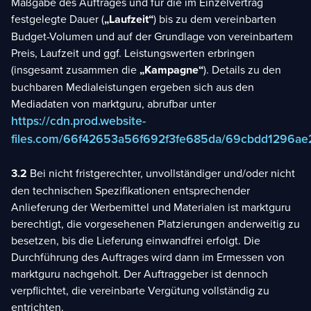
Maßgabe des Auftrages und für die im Einzelvertrag
festgelegte Dauer (
„Laufzeit“
) bis zu dem vereinbarten
Budget-Volumen und auf der Grundlage von vereinbartem
Preis, Laufzeit und ggf. Leistungswerten erbringen
(insgesamt zusammen die
„Kampagne“
). Details zu den
buchbaren Medialeistungen ergeben sich aus den
Mediadaten von marktguru, abrufbar unter
https://cdn.prod.website-
files.com/66f42653a56f692f3fe685da/69cbdd1296a
3.2
Bei nicht fristgerechter, unvollständiger und/oder nicht
den technischen Spezifikationen entsprechender
Anlieferung der Werbemittel und Materialen ist marktguru
berechtigt, die vorgesehenen Platzierungen anderweitig zu
besetzen, bis die Lieferung einwandfrei erfolgt. Die
Durchführung des Auftrages wird dann im Ermessen von
marktguru nachgeholt. Der Auftraggeber ist dennoch
verpflichtet, die vereinbarte Vergütung vollständig zu
entrichten.