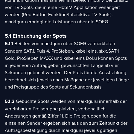
Kommunikationsmaßnahmen im Bereich HbbTV bei Einsatz
von TV-Spots, die in eine HbbTV Applikation verlängert
werden (Red Button-Funktion/Interaktive TV-Spots).
marktguru erbringt die Leistungen über die SOEG.
5.1 Einbuchung der Spots
5.1.1
Bei den von marktguru über SOEG vermarkteten
Sendern SAT.1, Puls 4, ProSieben, kabel eins, sixx,SAT.1
Gold, ProSieben MAXX und kabel eins Doku können Spots
in jeder vom Auftraggeber gewünschten Länge ab vier
Sekunden gebucht werden. Der Preis für die Ausstrahlung
berechnet sich jeweils nach Maßgabe der jeweiligen Länge
und Preisgruppe des Spots auf Sekundenbasis.
5.1.2
Gebuchte Spots werden von marktguru innerhalb der
vereinbarten Preisgruppe platziert, vorbehaltlich
Änderungen gemäß Ziffer 11. Die Preisgruppen für die
einzelnen Sender ergeben sich aus den zum Zeitpunkt der
Auftragsbestätigung durch marktguru jeweils gültigen